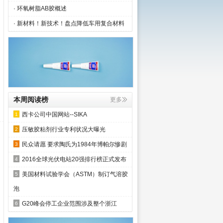
· 环氧树脂AB胶概述
· 新材料！新技术！盘点降低车用复合材料
本周阅读榜
更多
西卡公司中国网站--SIKA
1
压敏胶粘剂行业专利状况大曝光
2
民众请愿 要求陶氏为1984年博帕尔惨剧
3
2016全球光伏电站20强排行榜正式发布
4
美国材料试验学会（ASTM）制订气溶胶
5
泡
G20峰会停工企业范围涉及整个浙江
6