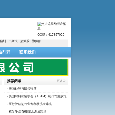
明
QQ群：417857029
粘剂
巴斯夫
热熔胶
聚氨酯
粘剂群
联系我们
推荐阅读
更多
· 表面处理与胶接强度
· 美国材料试验学会（ASTM）制订气溶胶泡
· 压敏胶粘剂行业专利状况大曝光
· 标签/包装印刷墨水发展现状