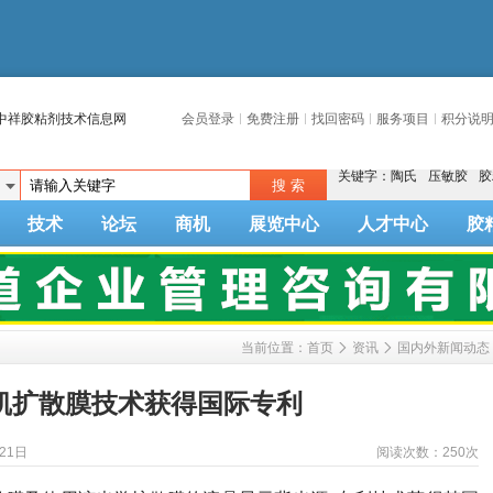
中祥胶粘剂技术信息网
会员登录
免费注册
找回密码
服务项目
积分说
关键字：
陶氏
压敏胶
胶
技术
论坛
商机
展览中心
人才中心
胶
当前位置：
首页
资讯
国内外新闻动态
凯扩散膜技术获得国际专利
21日
阅读次数：
250次