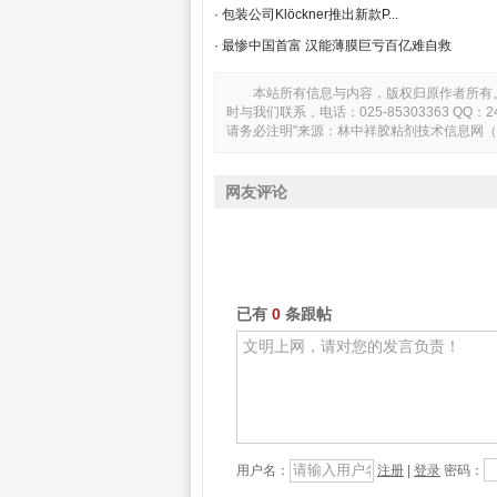
· 包装公司Klöckner推出新款P...
· 最惨中国首富 汉能薄膜巨亏百亿难自救
本站所有信息与内容，版权归原作者所有
时与我们联系，电话：025-85303363 Q
请务必注明"来源：林中祥胶粘剂技术信息网（www.ad
网友评论
已有
0
条跟帖
用户名：
注册
|
登录
密码：