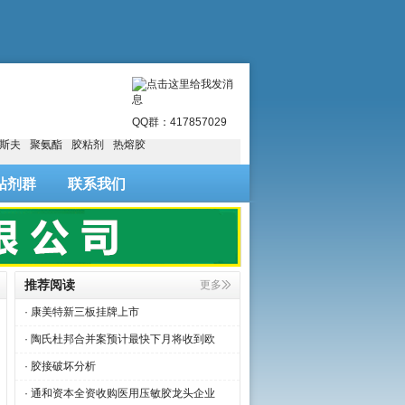
明
QQ群：417857029
斯夫
聚氨酯
胶粘剂
热熔胶
粘剂群
联系我们
推荐阅读
更多
· 康美特新三板挂牌上市
· 陶氏杜邦合并案预计最快下月将收到欧
· 胶接破坏分析
· 通和资本全资收购医用压敏胶龙头企业