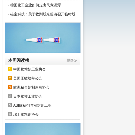
· 德国化工企业如何走出民意泥潭
· 硅宝科技：关于收到股东提请召开临时股
本周阅读榜
更多
中国胶粘剂工业协会
1
美国压敏胶带公会
2
欧洲粘合剂制造商协会
3
日本胶带工业协会
4
ASI胶粘剂与密封剂工业
5
瑞士胶粘剂协会
6