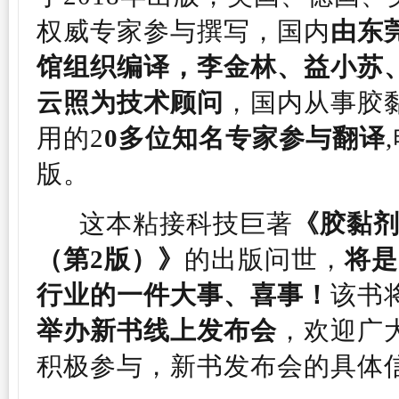
权威专家参与撰写，国内
由东
馆组织编译，李金林、益小苏
云照为技术顾问
，国内从事胶
用的2
0多位知名专家参与翻译
版。
这本粘接科技巨著
《胶黏
（第2版
）
》
的出版问世，
将是
行业的一件大事、喜事！
该书
举办新书线上发布会
，欢迎广
积极参与，新书发布会的具体