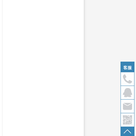
材料技术首席专家，现任宁波
客服
，主要研究领域为树脂基复合
以上。他以
“
他山之石，可以
、过程应用
”
五个方面来，精