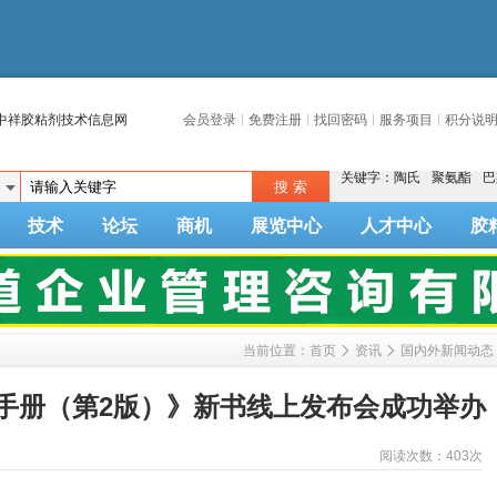
中祥胶粘剂技术信息网
会员登录
免费注册
找回密码
服务项目
积分说
关键字：
陶氏
聚氨酯
巴
技术
论坛
商机
展览中心
人才中心
胶
当前位置：
首页
资讯
国内外新闻动态
手册（第2版）》新书线上发布会成功举办
阅读次数：
403次