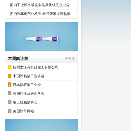
· 国内工业胶市场竞争格局及领先企业分
· 拥抱汽车电气化机遇 杜邦张家港胶粘剂
200
万字的粘接科技巨著，
）》（以下简称手册）在胶黏
联合主办召开了新书线上发布
本周阅读榜
更多
行业协会、东莞市成铭胶粘剂
杭州之江有机硅化工有限公司
1
中国胶粘剂工业协会
2
日本接着剂工业会
3
韩国粘接及表面学会
4
瑞士胶粘剂协会
5
美国胶带网站
6