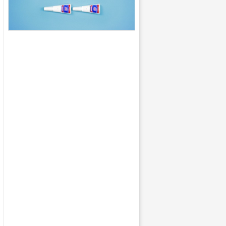
馆长在主持中说：
“
《手册》
接研究，粘接世界美好，希望
有益行业进步和发展的事情！
专家！
”