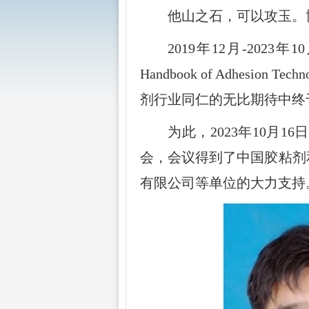
他山之石，可以攻玉。
2019
年
12
月
-2023
年
10
Handbook of Adhesion Techn
剂行业同仁的无比期待中终
为此，
2023
年
10
月
16
日
会，会议得到了中国胶粘剂
有限公司等单位的大力支持