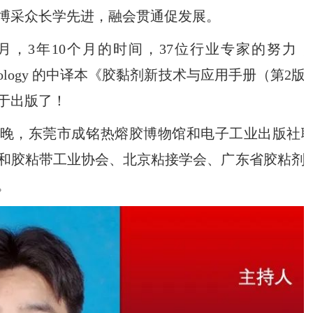
博采众长学先进，融会贯通促发展。
月，
3
年
10
个月的时间，
37
位行业专家的努力，
ology
的中译本《胶黏剂新技术与应用手册（第
2
版
于出版了！
晚，东莞市成铭热熔胶博物馆和电子工业出版社
和胶粘带工业协会、北京粘接学会、广东省胶粘剂
。