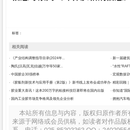
标签：
相关阅读
· 《产业结构调整指导目录(2024年...
· 新一届建
· 陶氏|汉高|瓦克|信越|万华等50家...
· “水性”
· 中国胶企30强榜单
· 宏观数据
· 《胶黏剂新技术与应用手册（第2版）》新书线上发布会成功举办
· 精彩回顾
· 胶业重大喜讯！这本200万字的粘接科技巨著即将在国内出版
· 你知道“国
· 国内工业胶市场竞争格局及领先企业分析
· 拥抱汽车
本站所有信息与内容，版权归原作者所
来源于网络或会员供稿，如读者对作品版